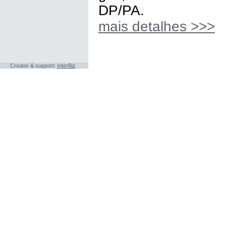
DP/PA.
mais detalhes >>>
Сreator & support:
InterBiz