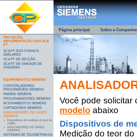
Página principal
Sobre a Companha
PROJEÇÃO,
IMPLEMENTAÇÃO DOS SCA
PT
SCA PT DOS FORNOS
ANELARES
SCA PT DE SECÇÃO
SCA PT DE UNIDADE DE
OXIGÊNIO
EQUIPAMENTOS SIEMENS
ANALISADOR
CONTORLADORES
PROGRMÁVEIS SIEMENS
PAINÉIS SIEMENS
Você pode solicitar
PROGRAMADORES SIEMENS
ACIONAMENTOS SIEMENS
modelo
abaixo
CAPTADORES SIEMENS
ANALISADORES DE GASES
SIEMENS
Dispositivos de medição do teor do
Dispositivos de me
oxigên
ANALISADORES DE GASES
Medição do teor do
SIEMENS
SISTEMAS DE TELEMETRIA DA