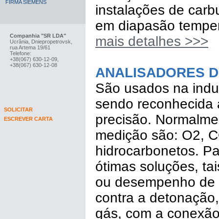
FIRMA SIEMENS
instalações de carb
em diapasão temper
Companhia "SR LDA"
mais detalhes >>>
Ucrânia, Dniepropetrovsk,
rua Artema 19/61
Telefone:
+38(067) 630-12-09,
+38(067) 630-12-08
ANALISADORES D
São usados na indus
sendo reconhecida a
SOLICITAR
precisão. Normalme
ESCREVER CARTA
medição são: O2, C
hidrocarbonetos. Pa
ótimas soluções, ta
ou desempenho de c
contra a detonação,
gás, com a conexão